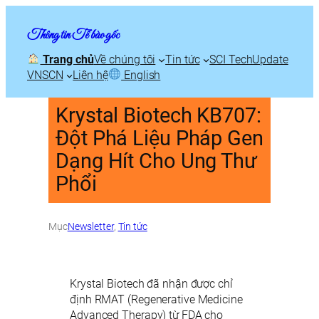
Thông tin Tế bào gốc
Trang chủ
Về chúng tôi
Tin tức
SCI TechUpdate
VNSCN
Liên hệ
English
Krystal Biotech KB707:
Đột Phá Liệu Pháp Gen
Dạng Hít Cho Ung Thư
Phổi
Mục
Newsletter
, 
Tin tức
Krystal Biotech đã nhận được chỉ
định RMAT (Regenerative Medicine
Advanced Therapy) từ FDA cho