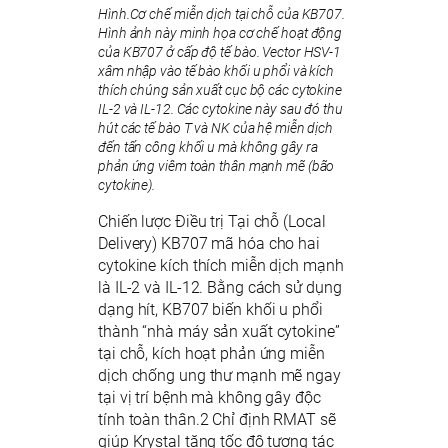
Hình.Cơ chế miễn dịch tại chỗ của KB707.
Hình ảnh này minh họa cơ chế hoạt động
của KB707 ở cấp độ tế bào. Vector HSV-1
xâm nhập vào tế bào khối u phổi và kích
thích chúng sản xuất cục bộ các cytokine
IL-2 và IL-12. Các cytokine này sau đó thu
hút các tế bào T và NK của hệ miễn dịch
đến tấn công khối u mà không gây ra
phản ứng viêm toàn thân mạnh mẽ (bão
cytokine).
Chiến lược Điều trị Tại chỗ (Local
Delivery) KB707 mã hóa cho hai
cytokine kích thích miễn dịch mạnh
là IL-2 và IL-12. Bằng cách sử dụng
dạng hít, KB707 biến khối u phổi
thành “nhà máy sản xuất cytokine”
tại chỗ, kích hoạt phản ứng miễn
dịch chống ung thư mạnh mẽ ngay
tại vị trí bệnh mà không gây độc
tính toàn thân.2 Chỉ định RMAT sẽ
giúp Krystal tăng tốc độ tương tác