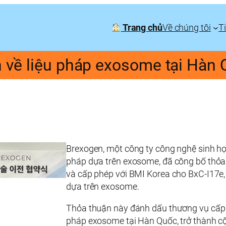
Trang chủ
Về chúng tôi
T
n về liệu pháp exosome tại Hàn
Brexogen, một công ty công nghệ sinh họ
pháp dựa trên exosome, đã công bố thỏa
và cấp phép với BMI Korea cho BxC-I17e, 
dựa trên exosome.
Thỏa thuận này đánh dấu thương vụ cấp p
pháp exosome tại Hàn Quốc, trở thành cộ