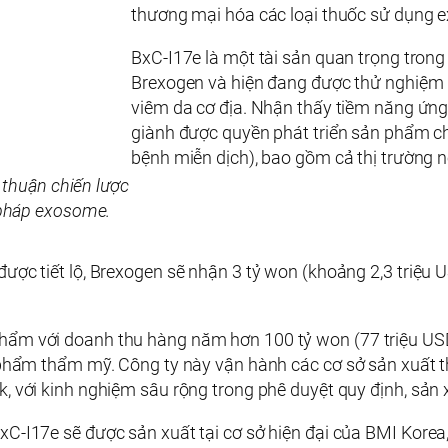
thương mại hóa các loại thuốc sử dụng 
BxC-I17e là một tài sản quan trọng tron
Brexogen và hiện đang được thử nghiệm l
viêm da cơ địa. Nhận thấy tiềm năng ứn
giành được quyền phát triển sản phẩm ch
bệnh miễn dịch), bao gồm cả thị trường n
 thuận chiến lược
u pháp exosome.
được tiết lộ, Brexogen sẽ nhận 3 tỷ won (khoảng 2,3 triệ
hẩm với doanh thu hàng năm hơn 100 tỷ won (77 triệu USD
ản phẩm thẩm mỹ. Công ty này vận hành các cơ sở sản xuấ
k, với kinh nghiệm sâu rộng trong phê duyệt quy định, sản
BxC-I17e sẽ được sản xuất tại cơ sở hiện đại của BMI Kor