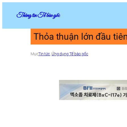
Thông tin Tế bào gốc
Thỏa thuận lớn đầu tiê
Mục
Tin tức
, 
Ứng dụng Tế bào gốc