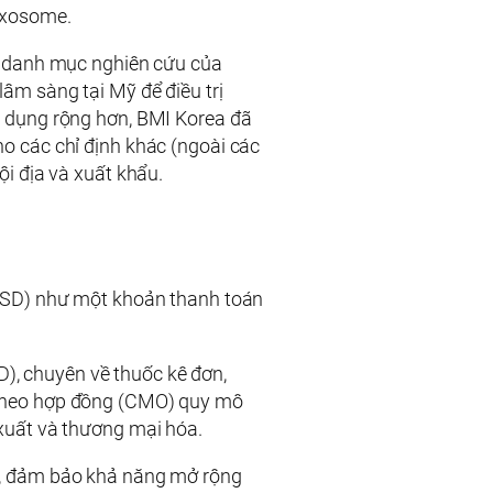
exosome.
g danh mục nghiên cứu của
âm sàng tại Mỹ để điều trị
g dụng rộng hơn, BMI Korea đã
o các chỉ định khác (ngoài các
ội địa và xuất khẩu.
u USD) như một khoản thanh toán
), chuyên về thuốc kê đơn,
t theo hợp đồng (CMO) quy mô
 xuất và thương mại hóa.
ea, đảm bảo khả năng mở rộng