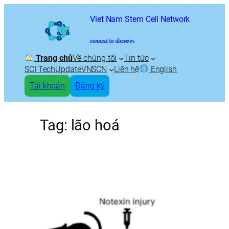
Skip
Viet Nam Stem Cell Network
to
content
connect to discover
Trang chủ
Về chúng tôi
Tin tức
SCI TechUpdate
VNSCN
Liên hệ
English
Tài khoản
Đăng ký
Tag:
lão hoá