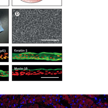
Tế bào tim được biệt hóa từ tế bào gốc an toà
sinh