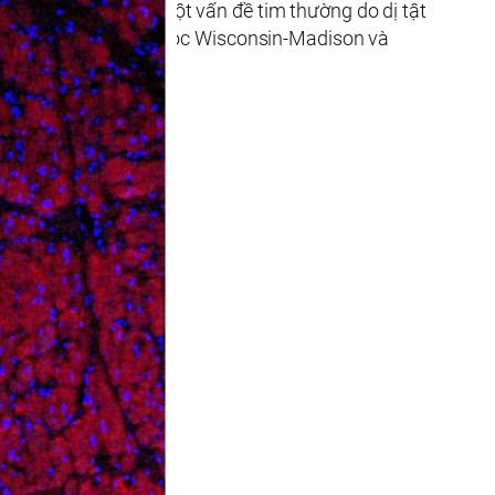
tiềm năng ở khỉ có một vấn đề tim thường do dị tật
nghiên cứu mới từ Đại học Wisconsin-Madison và