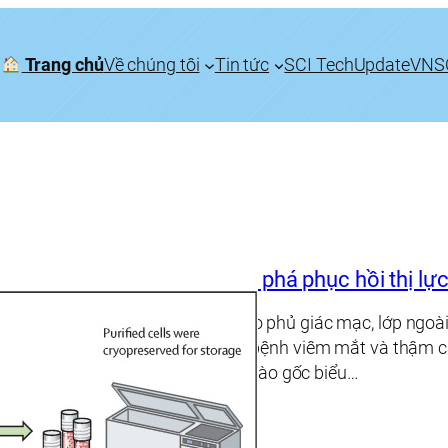
Trang chủ
Về chúng tôi
Tin tức
SCI TechUpdate
VNS
Liệu pháp tế bào gốc đột phá phục hồi thị lự
Các lớp tế bào mỏng manh bao phủ giác mạc, lớp ngoài 
thương do bỏng, nhiễm trùng, bệnh viêm mắt và thậm chí
tình trạng được gọi là thiếu tế bào gốc biểu…