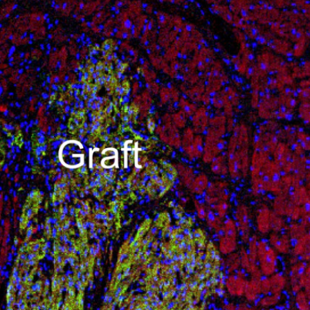
Các tế bào cơ tim được biệt hóa từ tế bào gốc cho thấy 
tim đôi khi xuất hiện từ khi sinh ra ở con người, theo 
Mayo Clinic. Bệnh tim, nguyên nhân gây…