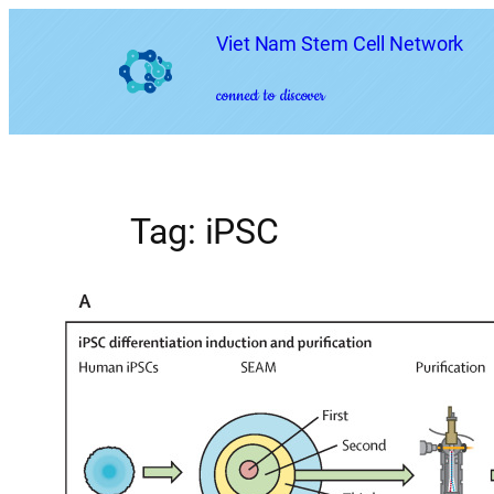
Skip
Viet Nam Stem Cell Network
to
content
connect to discover
Tag:
iPSC