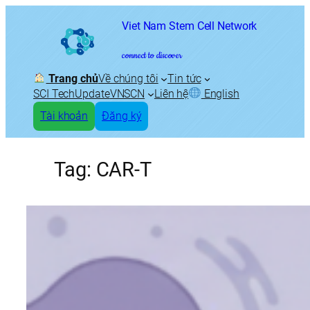
Skip
Viet Nam Stem Cell Network
to
content
connect to discover
Trang chủ
Về chúng tôi
Tin tức
SCI TechUpdate
VNSCN
Liên hệ
English
Tài khoản
Đăng ký
Tag:
CAR-T