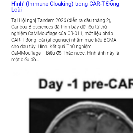
Hình” (Immune Cloaking) trong CAR-T Đồng
Loài
Tại Hội nghị Tandem 2026 (diễn ra đầu tháng 2),
Caribou Biosciences đã trình bày dữ liệu từ thử
nghiệm CaMMouflage của CB-011, một liệu pháp
CAR-T đồng loài (allogeneic) nhắm mục tiêu BCMA
cho đau tủy. Hình. Kết quả Thử nghiệm
CaMMouflage – Biểu đồ Thác nước. Hình ảnh này là
một biểu đồ…