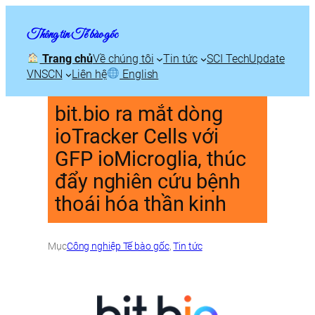
Thông tin Tế bào gốc
Trang chủ
Về chúng tôi
Tin tức
SCI TechUpdate
VNSCN
Liên hệ
English
bit.bio ra mắt dòng
ioTracker Cells với
GFP ioMicroglia, thúc
đẩy nghiên cứu bệnh
thoái hóa thần kinh
Mục
Công nghiệp Tế bào gốc
, 
Tin tức