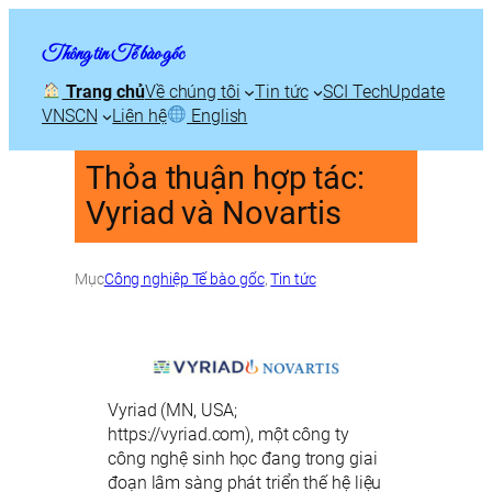
Thông tin Tế bào gốc
Trang chủ
Về chúng tôi
Tin tức
SCI TechUpdate
VNSCN
Liên hệ
English
Thỏa thuận hợp tác:
Vyriad và Novartis
Mục
Công nghiệp Tế bào gốc
, 
Tin tức
Vyriad (MN, USA;
https://vyriad.com), một công ty
công nghệ sinh học đang trong giai
đoạn lâm sàng phát triển thế hệ liệu